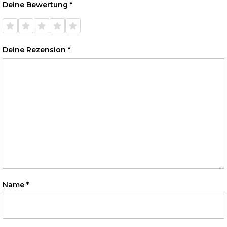
Deine Bewertung
*
1 von
2 von
3 von
4 von
5 von
5 Sternen
5 Sternen
5 Sternen
5 Sternen
5 Sternen
Deine Rezension
*
Name
*