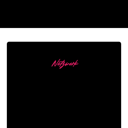
REGULAR
SUPPLIERS
Netzwerk
Unsere Kunden
Die Neonspezialisten von The Neon
Company sind bereit, Ihren
Firmennamen, Ihr Logo oder Ihre
Marke auf attraktive und wirkungsvolle
Weise in Neonlicht zu verwandeln. Mit
mehr als 5000 Unternehmen und