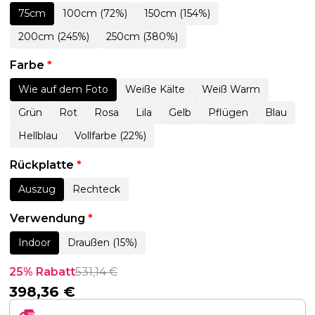
75cm
100cm (72%)
150cm (154%)
200cm (245%)
250cm (380%)
Farbe
*
Wie auf dem Foto
Weiße Kälte
Weiß Warm
Grün
Rot
Rosa
Lila
Gelb
Pflügen
Blau
Hellblau
Vollfarbe (22%)
Rückplatte
*
Auszug
Rechteck
Verwendung
*
Indoor
Draußen (15%)
25% Rabatt
531,14
€
398,36
€