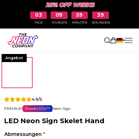
25% OFF WEEKS
03
09
59
38
TAGE
STUNDEN
MINUTEN
SEKUNDEN
Einkaufswa
Angebot
4.9/5
PREMIUM
PowerLEDs™
Neon Sign
LED Neon Sign Skelet Hand
Abmessungen
*