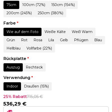
75cm
100cm (72%)
150cm (154%)
200cm (245%)
250cm (380%)
Farbe
*
Wie auf dem Foto
Weiße Kälte
Weiß Warm
Grün
Rot
Rosa
Lila
Gelb
Pflügen
Blau
Hellblau
Vollfarbe (22%)
Rückplatte
*
Auszug
Rechteck
Verwendung
*
Indoor
Draußen (15%)
25% Rabatt
715,05
€
536,29
€