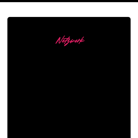
Netzwerk
Unsere Kunden
Die Neonspezialisten von The Neon
Company sind bereit, Ihren
Firmennamen, Ihr Logo oder Ihre
Marke auf attraktive und wirkungsvolle
Weise in Neonlicht zu verwandeln. Mit
mehr als 5000 Unternehmen und
bekannten Marken in unserem
Kundenstamm sind Sie bei uns an der
richtigen Adresse, wenn Sie ein
langlebiges Neonschild zum garantiert