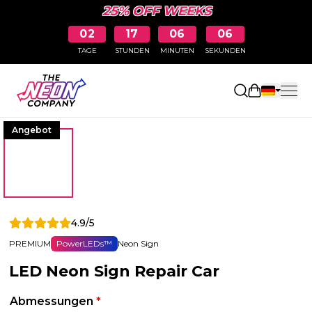
25% OFF WEEKS
02
17
06
05
TAGE
STUNDEN
MINUTEN
SEKUNDEN
Einkaufswa
Angebot
4.9/5
PREMIUM
PowerLEDs™
Neon Sign
LED Neon Sign Repair Car
Abmessungen
*