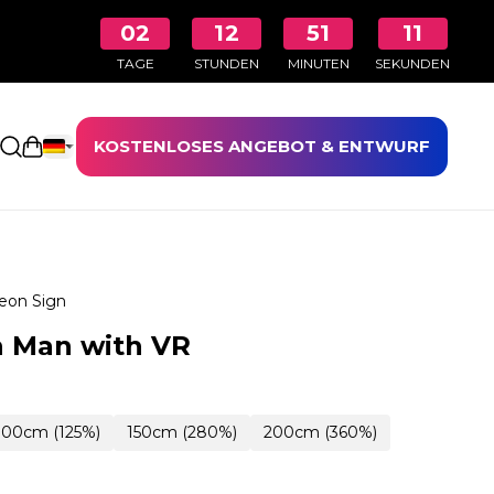
02
12
51
10
TAGE
STUNDEN
MINUTEN
SEKUNDEN
KOSTENLOSES ANGEBOT & ENTWURF
Einkaufswagen öffnen
eon Sign
n Man with VR
100cm (125%)
150cm (280%)
200cm (360%)