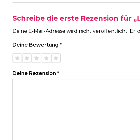
Schreibe die erste Rezension für 
Deine E-Mail-Adresse wird nicht veröffentlicht.
Erfo
Deine Bewertung
*
1 von
2 von
3 von
4 von
5 von
5 Sternen
5 Sternen
5 Sternen
5 Sternen
5 Sternen
Deine Rezension
*