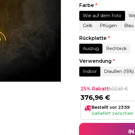
Farbe
*
Wie auf dem Foto
We
Gelb
Pflügen
Blau
Rückplatte
*
Auszug
Rechteck
Verwendung
*
Indoor
Draußen (15%)
25% Rabatt
502,61
€
376,96
€
Bestellt vor 23:59
Geliefert zwischen
I