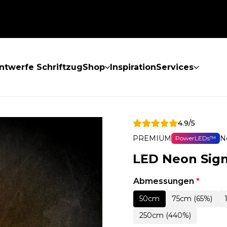
ntwerfe Schriftzug
Shop
Inspiration
Services
4.9/5
PREMIUM
N
PowerLEDs™
LED Neon Sig
Abmessungen
*
50cm
75cm (65%)
250cm (440%)