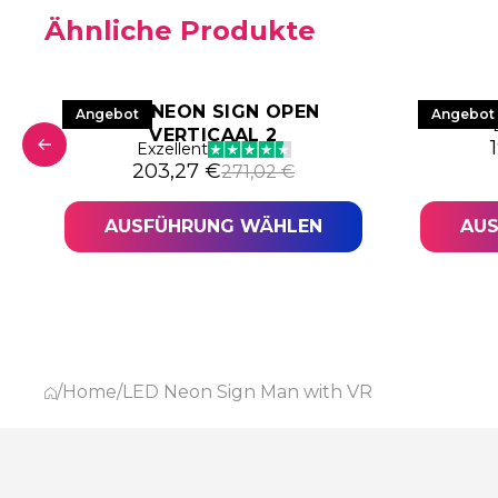
Ähnliche Produkte
LED NEON SIGN OPEN
LED NE
Angebot
Angebot
VERTICAAL 2
war: 306,44 €
,83 €.
Exzellent
Ursprünglicher Preis war: 271,02 €
Aktueller Preis ist: 203,27 €.
203,27
€
271,02
€
AUSFÜHRUNG WÄHLEN
AU
/
Home
/
LED Neon Sign Man with VR