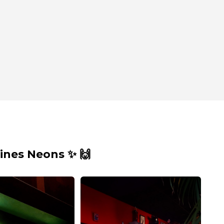
nes Neons ✨ 🙌