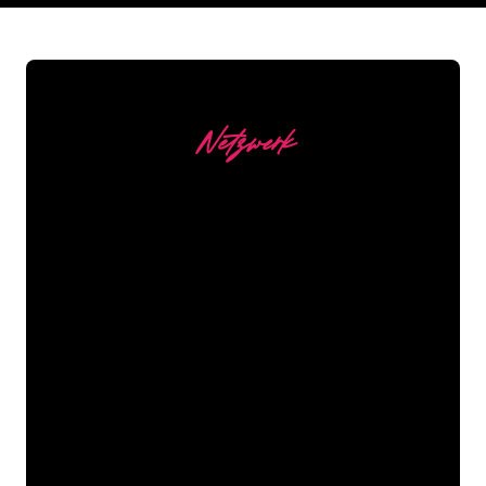
Netzwerk
Unsere Kunden
Die Neonspezialisten von The Neon
Company sind bereit, Ihren
Firmennamen, Ihr Logo oder Ihre
Marke auf attraktive und wirkungsvolle
Weise in Neonlicht zu verwandeln. Mit
mehr als 5000 Unternehmen und
bekannten Marken in unserem
Kundenstamm sind Sie bei uns an der
richtigen Adresse, wenn Sie ein
langlebiges Neonschild zum garantiert