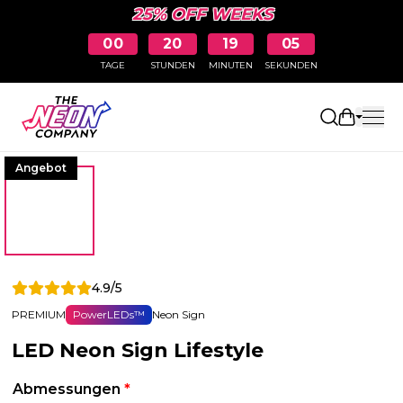
25% OFF WEEKS
00
20
19
04
TAGE
STUNDEN
MINUTEN
SEKUNDEN
Einkaufs
Angebot
4.9/5
PREMIUM
PowerLEDs™
Neon Sign
LED Neon Sign Lifestyle
Abmessungen
*