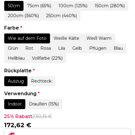
50cm
75cm (65%)
100cm (125%)
150cm (280%)
200cm (360%)
250cm (440%)
Farbe
*
Wie auf dem Foto
Weiße Kälte
Weiß Warm
Grün
Rot
Rosa
Lila
Gelb
Pflügen
Blau
Hellblau
Vollfarbe (22%)
Rückplatte
*
Auszug
Rechteck
Verwendung
*
Indoor
Draußen (15%)
25% Rabatt
230,15
€
172,62
€