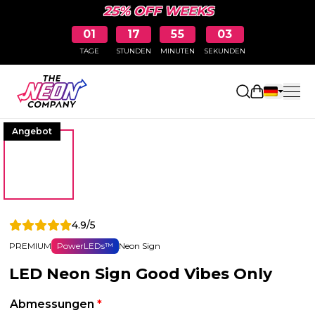
25% OFF WEEKS
01
17
55
03
TAGE
STUNDEN
MINUTEN
SEKUNDEN
Einkaufswa
Angebot
4.9/5
PREMIUM
PowerLEDs™
Neon Sign
LED Neon Sign Good Vibes Only
Abmessungen
*