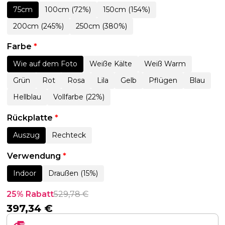
75cm
100cm (72%)
150cm (154%)
200cm (245%)
250cm (380%)
Farbe
*
Wie auf dem Foto
Weiße Kälte
Weiß Warm
Grün
Rot
Rosa
Lila
Gelb
Pflügen
Blau
Hellblau
Vollfarbe (22%)
Rückplatte
*
Auszug
Rechteck
Verwendung
*
Indoor
Draußen (15%)
25% Rabatt
529,78
€
397,34
€