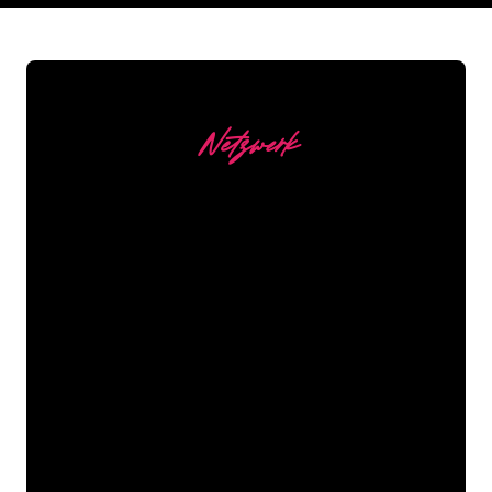
Netzwerk
Unsere Kunden
Die Neonspezialisten von The Neon
Company sind bereit, Ihren
Firmennamen, Ihr Logo oder Ihre
Marke auf attraktive und wirkungsvolle
Weise in Neonlicht zu verwandeln. Mit
mehr als 5000 Unternehmen und
bekannten Marken in unserem
Kundenstamm sind Sie bei uns an der
richtigen Adresse, wenn Sie ein
langlebiges Neonschild zum garantiert