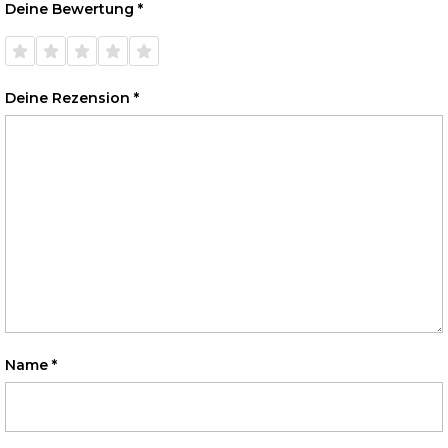
Deine Bewertung
*
1 von
2 von
3 von
4 von
5 von
5 Sternen
5 Sternen
5 Sternen
5 Sternen
5 Sternen
Deine Rezension
*
Name
*