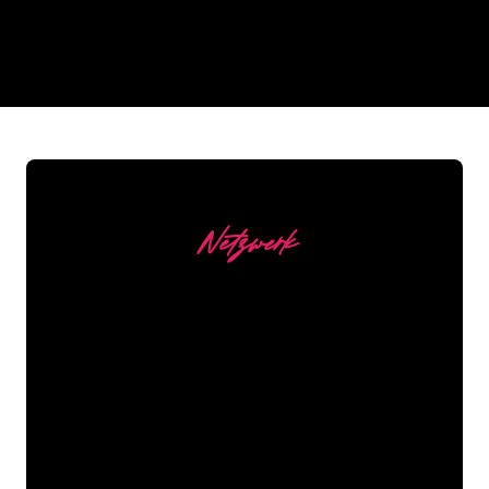
REGULAR
SUPPLIERS
Netzwerk
Unsere Kunden
Die Neonspezialisten von The Neon
Company sind bereit, Ihren
Firmennamen, Ihr Logo oder Ihre
Marke auf attraktive und wirkungsvolle
Weise in Neonlicht zu verwandeln. Mit
mehr als 5000 Unternehmen und