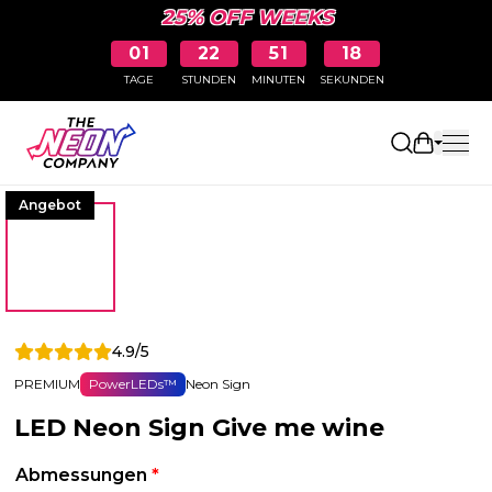
25% OFF WEEKS
01
22
51
17
TAGE
STUNDEN
MINUTEN
SEKUNDEN
Einkaufs
Angebot
4.9/5
PREMIUM
PowerLEDs™
Neon Sign
LED Neon Sign Give me wine
Abmessungen
*