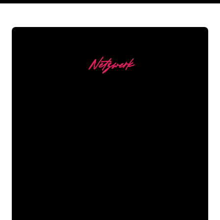
Netzwerk
Unsere Kunden
Die Neonspezialisten von The Neon
Company sind bereit, Ihren
Firmennamen, Ihr Logo oder Ihre
Marke auf attraktive und wirkungsvolle
Weise in Neonlicht zu verwandeln. Mit
mehr als 5000 Unternehmen und
bekannten Marken in unserem
Kundenstamm sind Sie bei uns an der
richtigen Adresse, wenn Sie ein
langlebiges Neonschild zum garantiert