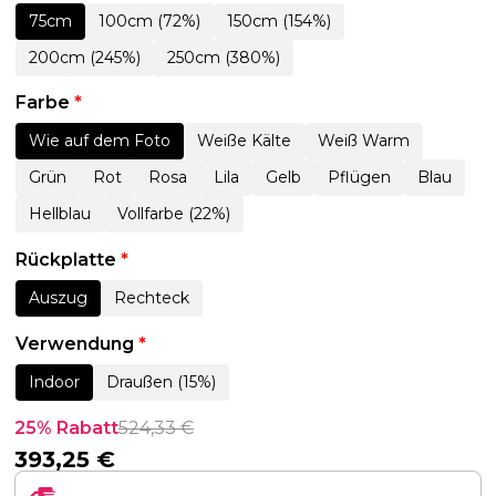
75cm
100cm (72%)
150cm (154%)
200cm (245%)
250cm (380%)
Farbe
*
Wie auf dem Foto
Weiße Kälte
Weiß Warm
Grün
Rot
Rosa
Lila
Gelb
Pflügen
Blau
Hellblau
Vollfarbe (22%)
Rückplatte
*
Auszug
Rechteck
Verwendung
*
Indoor
Draußen (15%)
25% Rabatt
524,33
€
393,25
€