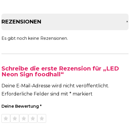
REZENSIONEN
Es gibt noch keine Rezensionen.
Schreibe die erste Rezension für „LED
Neon Sign foodhall“
Deine E-Mail-Adresse wird nicht veröffentlicht.
Erforderliche Felder sind mit
*
markiert
Deine Bewertung
*
1 von
2 von
3 von
4 von
5 von
5 Sternen
5 Sternen
5 Sternen
5 Sternen
5 Sternen