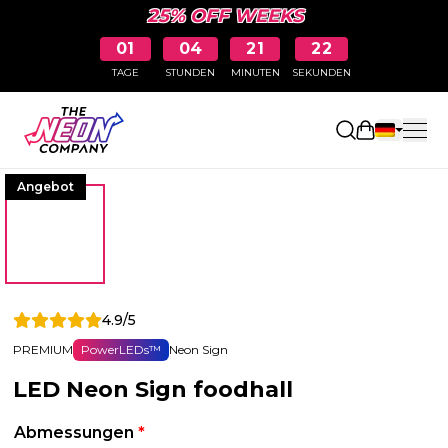
25% OFF WEEKS
01
04
21
21
TAGE
STUNDEN
MINUTEN
SEKUNDEN
Einkaufswa
Angebot
4.9/5
PREMIUM
PowerLEDs™
Neon Sign
LED Neon Sign foodhall
Abmessungen
*