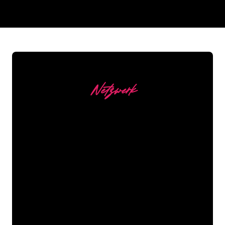
REGULAR
SUPPLIERS
Netzwerk
Unsere Kunden
Die Neonspezialisten von The Neon
Company sind bereit, Ihren
Firmennamen, Ihr Logo oder Ihre
Marke auf attraktive und wirkungsvolle
Weise in Neonlicht zu verwandeln. Mit
mehr als 5000 Unternehmen und
bekannten Marken in unserem
Kundenstamm sind Sie bei uns an der