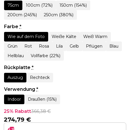
75cm
100cm (72%)
150cm (154%)
200cm (245%)
250cm (380%)
Farbe
*
Wie auf dem Foto
Weiße Kälte
Weiß Warm
Grün
Rot
Rosa
Lila
Gelb
Pflügen
Blau
Hellblau
Vollfarbe (22%)
Rückplatte
*
Auszug
Rechteck
Verwendung
*
Indoor
Draußen (15%)
25% Rabatt
366,38
€
274,79
€