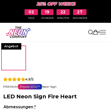
25% OFF WEEKS
02
19
22
27
TAGE
STUNDEN
MINUTEN
SEKUNDEN
Einkaufs
Angebot
4.9/5
PREMIUM
PowerLEDs™
Neon Sign
LED Neon Sign Fire Heart
Abmessungen
*