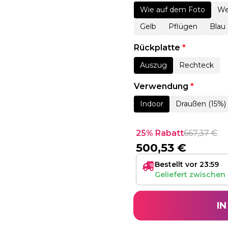
Wie auf dem Foto
We
Gelb
Pflügen
Blau
Rückplatte
*
Auszug
Rechteck
Verwendung
*
Indoor
Draußen (15%)
25% Rabatt
667,37
€
500,53
€
Bestellt vor 23:59
Geliefert zwischen
I