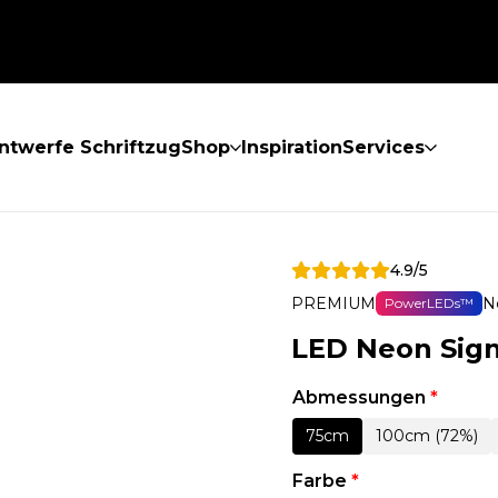
ntwerfe Schriftzug
Shop
Inspiration
Services
4.9/5
PREMIUM
N
PowerLEDs™
LED Neon Sign
Abmessungen
*
75cm
100cm (72%)
Farbe
*