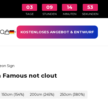
03
09
14
52
TAGE
STUNDEN
MINUTEN
SEKUNDEN
KOSTENLOSES ANGEBOT & ENTWURF
Einkaufswagen öffnen
eon Sign
 Famous not clout
150cm (154%)
200cm (245%)
250cm (380%)