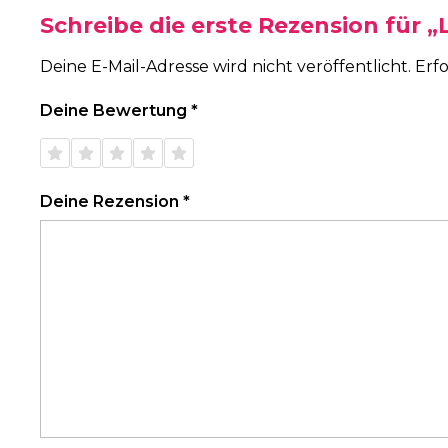
Schreibe die erste Rezension für 
Deine E-Mail-Adresse wird nicht veröffentlicht.
Erfo
Deine Bewertung
*
1 von
2 von
3 von
4 von
5 von
5 Sternen
5 Sternen
5 Sternen
5 Sternen
5 Sternen
Deine Rezension
*