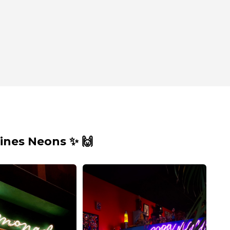
nes Neons ✨ 🙌