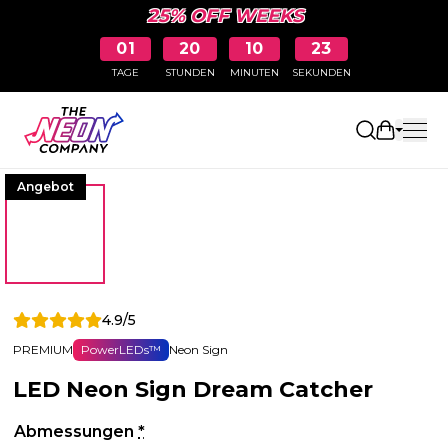
25% OFF WEEKS
01
20
10
23
TAGE
STUNDEN
MINUTEN
SEKUNDEN
Einkaufs
Angebot
4.9/5
PREMIUM
PowerLEDs™
Neon Sign
LED Neon Sign Dream Catcher
Abmessungen
*