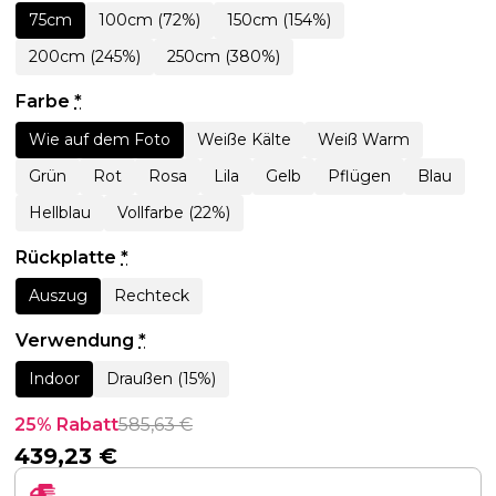
75cm
100cm (72%)
150cm (154%)
200cm (245%)
250cm (380%)
Farbe
*
Wie auf dem Foto
Weiße Kälte
Weiß Warm
Grün
Rot
Rosa
Lila
Gelb
Pflügen
Blau
Hellblau
Vollfarbe (22%)
Rückplatte
*
Auszug
Rechteck
Verwendung
*
Indoor
Draußen (15%)
25% Rabatt
585,63
€
439,23
€