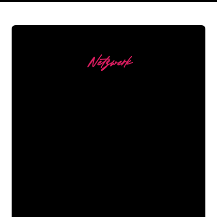
Netzwerk
Unsere Kunden
Die Neonspezialisten von The Neon
Company sind bereit, Ihren
Firmennamen, Ihr Logo oder Ihre
Marke auf attraktive und wirkungsvolle
Weise in Neonlicht zu verwandeln. Mit
mehr als 5000 Unternehmen und
bekannten Marken in unserem
Kundenstamm sind Sie bei uns an der
richtigen Adresse, wenn Sie ein
langlebiges Neonschild zum garantiert