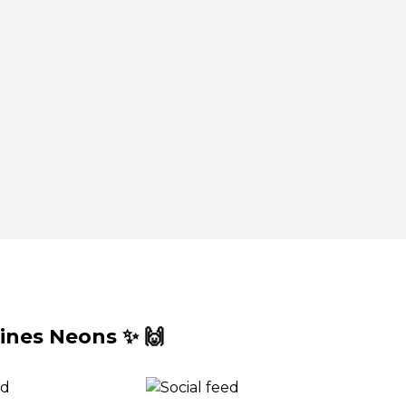
nes Neons ✨ 🙌