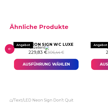
Ähnliche Produkte
LED NEON SIGN WC LUXE
LED 
Angebot
Angebot
Exzellent
war: 306,44 €
,83 €.
Ursprünglicher Preis war: 306,44 €
Aktueller Preis ist: 229,83 €.
U
A
229,83
€
306,44
€
AUSFÜHRUNG WÄHLEN
AU
/
Text
/
LED Neon Sign Don’t Quit