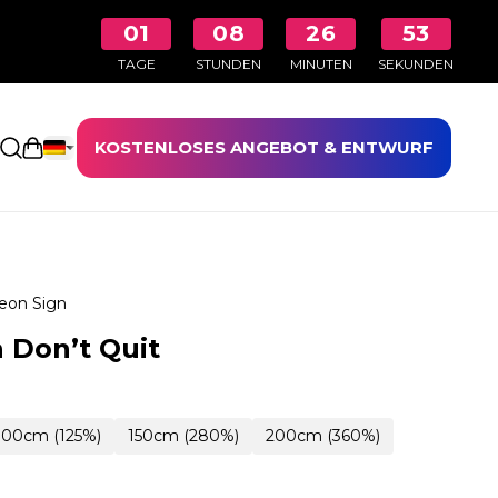
01
08
26
52
TAGE
STUNDEN
MINUTEN
SEKUNDEN
KOSTENLOSES ANGEBOT & ENTWURF
Einkaufswagen öffnen
eon Sign
 Don’t Quit
100cm (125%)
150cm (280%)
200cm (360%)