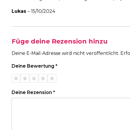
Lukas
–
15/10/2024
Füge deine Rezension hinzu
Deine E-Mail-Adresse wird nicht veröffentlicht.
Erfo
Deine Bewertung
*
1 von
2 von
3 von
4 von
5 von
5 Sternen
5 Sternen
5 Sternen
5 Sternen
5 Sternen
Deine Rezension
*