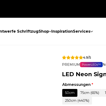
ntwerfe Schriftzug
Shop
Inspiration
Services
4.9/5
PREMIUM
N
PowerLEDs™
LED Neon Sign
Abmessungen
*
50cm
75cm (65%)
250cm (440%)