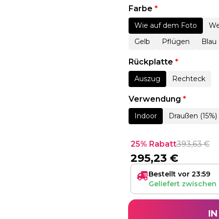
Farbe
*
Wie auf dem Foto
We
Gelb
Pflügen
Blau
Rückplatte
*
Auszug
Rechteck
Verwendung
*
Indoor
Draußen (15%)
25% Rabatt
393,63
€
295,23
€
Bestellt vor 23:59
Geliefert zwischen
I