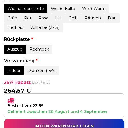
Wie auf dem Foto
Weiße Kälte
Weiß Warm
Grün
Rot
Rosa
Lila
Gelb
Pflügen
Blau
Hellblau
Vollfarbe (22%)
Rückplatte
*
Auszug
Rechteck
Verwendung
*
Indoor
Draußen (15%)
25% Rabatt
352,76
€
264,57
€
Bestellt vor 23:59
Geliefert zwischen
26 August
und
4 September
IN DEN WARENKORB LEGEN