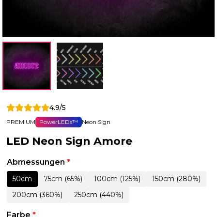
4.9/5
PREMIUM
PowerLEDs™
Neon Sign
LED Neon Sign Amore
Abmessungen
*
50cm
75cm (65%)
100cm (125%)
150cm (280%)
200cm (360%)
250cm (440%)
Farbe
*