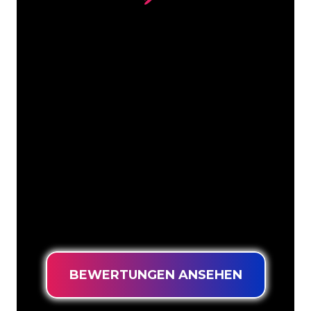
Unsere Kunden
Die Neonspezialisten von The Neon
Company sind bereit, Ihren
Firmennamen, Ihr Logo oder Ihre
Marke auf attraktive und wirkungsvolle
Weise in Neonlicht zu verwandeln. Mit
mehr als 5000 Unternehmen und
bekannten Marken in unserem
Kundenstamm sind Sie bei uns an der
richtigen Adresse, wenn Sie ein
langlebiges Neonschild zum garantiert
niedrigsten Preis suchen.
BEWERTUNGEN ANSEHEN