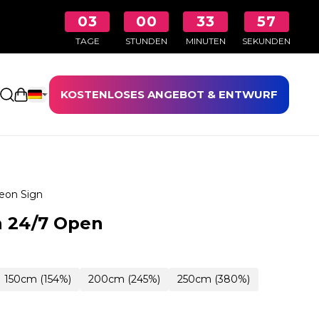
03
00
33
55
TAGE
STUNDEN
MINUTEN
SEKUNDEN
KOSTENLOSES ANGEBOT & ENTWURF
Einkaufswagen öffnen
eon Sign
n 24/7 Open
150cm (154%)
200cm (245%)
250cm (380%)