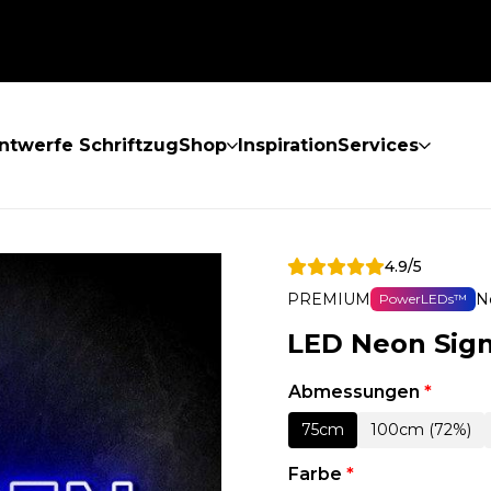
ntwerfe Schriftzug
Shop
Inspiration
Services
4.9/5
PREMIUM
N
PowerLEDs™
LED Neon Sig
Abmessungen
*
75cm
100cm (72%)
Farbe
*