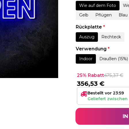
Wie auf dem Foto
We
Gelb
Pflügen
Blau
Rückplatte
*
Auszug
Rechteck
Verwendung
*
Indoor
Draußen (15%)
25% Rabatt
475,37
€
356,53
€
Bestellt vor 23:59
Geliefert zwischen
I