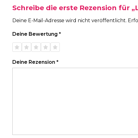
Schreibe die erste Rezension für 
Deine E-Mail-Adresse wird nicht veröffentlicht.
Erfo
Deine Bewertung
*
1 von
2 von
3 von
4 von
5 von
5 Sternen
5 Sternen
5 Sternen
5 Sternen
5 Sternen
Deine Rezension
*