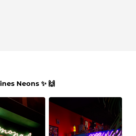
nes Neons ✨ 🙌