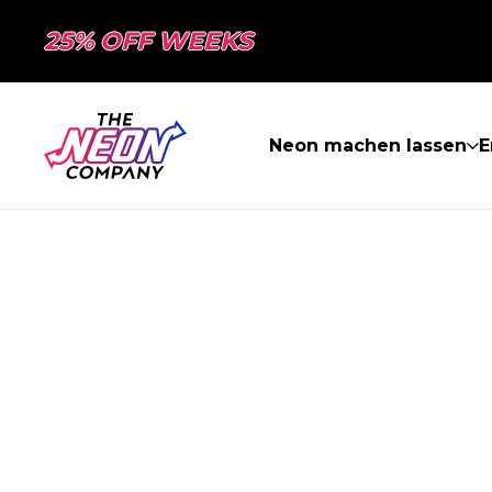
25% OFF WEEKS
Neon machen lassen
E
SEITE NICHT 