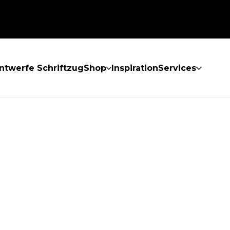
ntwerfe Schriftzug
Shop
Inspiration
Services
GEFUNDEN