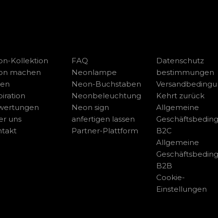
n-Kollektion
FAQ
Datenschutz
on machen
Neonlampe
bestimmungen
sen
Neon-Buchstaben
Versandbeding
piration
Neonbeleuchtung
Kehrt zurück
wertungen
Neon sign
Allgemeine
r uns
anfertigen lassen
Geschäftsbedin
takt
Partner-Plattform
B2C
Allgemeine
Geschäftsbedin
B2B
Cookie-
Einstellungen