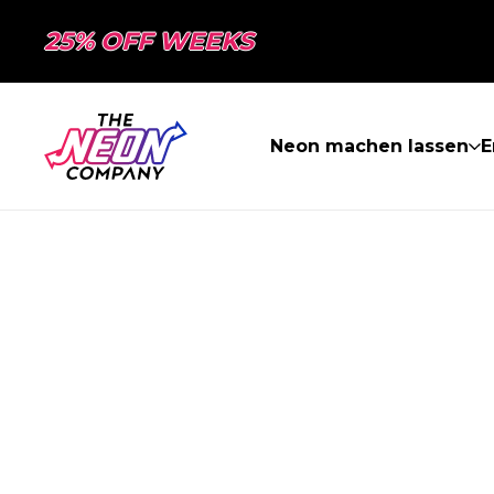
25% OFF WEEKS
Neon machen lassen
E
SEITE NICHT 