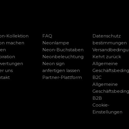
n-Kollektion
FAQ
Datenschutz
on machen
Neonlampe
bestimmungen
sen
Neon-Buchstaben
Versandbeding
piration
Neonbeleuchtung
Kehrt zurück
wertungen
Neon sign
Allgemeine
r uns
anfertigen lassen
Geschäftsbedin
takt
Partner-Plattform
B2C
Allgemeine
Geschäftsbedin
B2B
Cookie-
Einstellungen