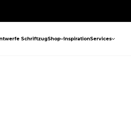
ntwerfe Schriftzug
Shop
Inspiration
Services
GEFUNDEN