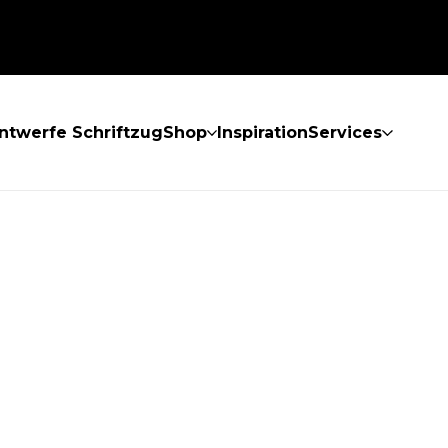
ntwerfe Schriftzug
Shop
Inspiration
Services
GEFUNDEN