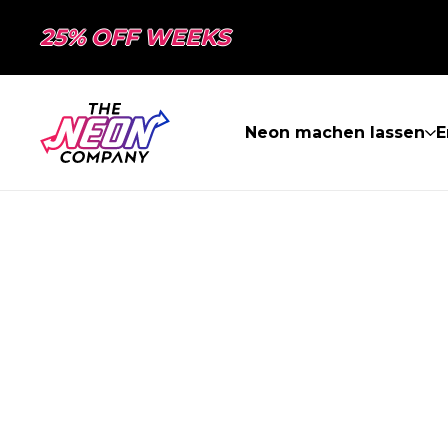
25% OFF WEEKS
Neon machen lassen
E
SEITE NICHT 