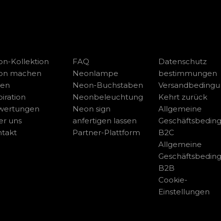
n-Kollektion
FAQ
Datenschutz
on machen
Neonlampe
bestimmungen
sen
Neon-Buchstaben
Versandbeding
piration
Neonbeleuchtung
Kehrt zurück
wertungen
Neon sign
Allgemeine
r uns
anfertigen lassen
Geschäftsbedin
takt
Partner-Plattform
B2C
Allgemeine
Geschäftsbedin
B2B
Cookie-
Einstellungen