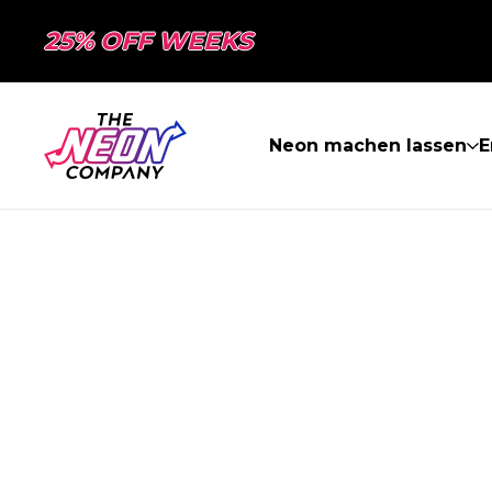
25% OFF WEEKS
Neon machen lassen
E
SEITE NICHT 