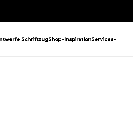
ntwerfe Schriftzug
Shop
Inspiration
Services
GEFUNDEN