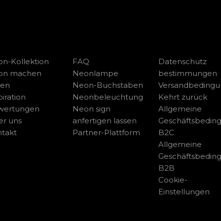
n-Kollektion
FAQ
Datenschutz
on machen
Neonlampe
bestimmungen
sen
Neon-Buchstaben
Versandbeding
piration
Neonbeleuchtung
Kehrt zurück
wertungen
Neon sign
Allgemeine
r uns
anfertigen lassen
Geschäftsbedin
takt
Partner-Plattform
B2C
Allgemeine
Geschäftsbedin
B2B
Cookie-
Einstellungen