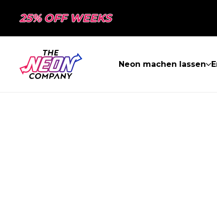
25% OFF WEEKS
Neon machen lassen
E
SEITE NICHT 