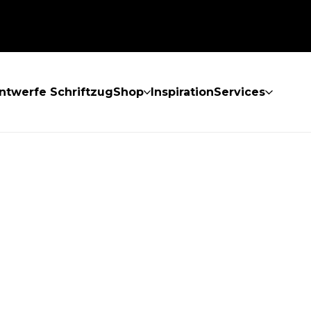
ntwerfe Schriftzug
Shop
Inspiration
Services
GEFUNDEN