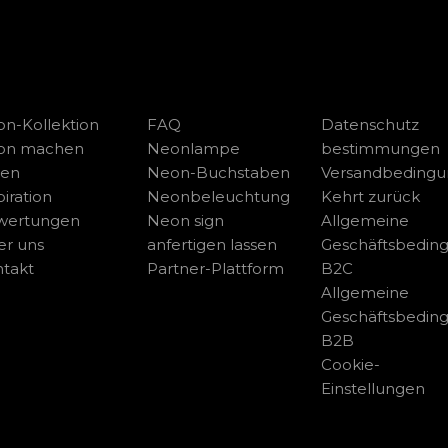
n-Kollektion
FAQ
Datenschutz
on machen
Neonlampe
bestimmungen
sen
Neon-Buchstaben
Versandbeding
piration
Neonbeleuchtung
Kehrt zurück
wertungen
Neon sign
Allgemeine
r uns
anfertigen lassen
Geschäftsbedin
takt
Partner-Plattform
B2C
Allgemeine
Geschäftsbedin
B2B
Cookie-
Einstellungen