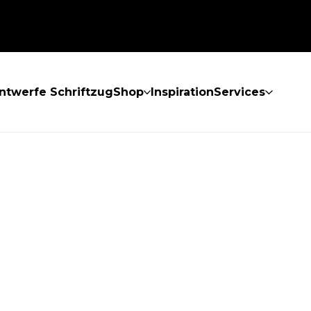
ntwerfe Schriftzug
Shop
Inspiration
Services
GEFUNDEN