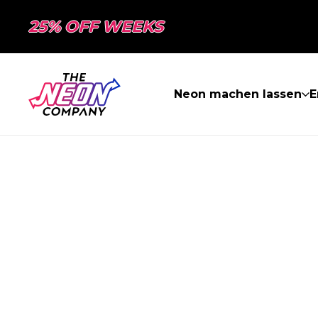
25% OFF WEEKS
Neon machen lassen
E
SEITE NICHT 