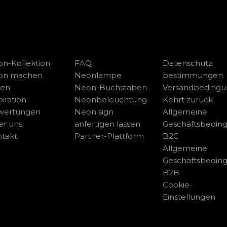
n-Kollektion
FAQ
Datenschutz
on machen
Neonlampe
bestimmungen
sen
Neon-Buchstaben
Versandbeding
piration
Neonbeleuchtung
Kehrt zurück
wertungen
Neon sign
Allgemeine
r uns
anfertigen lassen
Geschäftsbedin
takt
Partner-Plattform
B2C
Allgemeine
Geschäftsbedin
B2B
Cookie-
Einstellungen