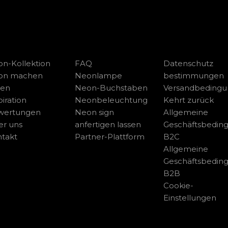
n-Kollektion
FAQ
Datenschutz
on machen
Neonlampe
bestimmungen
sen
Neon-Buchstaben
Versandbeding
piration
Neonbeleuchtung
Kehrt zurück
wertungen
Neon sign
Allgemeine
r uns
anfertigen lassen
Geschäftsbedin
takt
Partner-Plattform
B2C
Allgemeine
Geschäftsbedin
B2B
Cookie-
Einstellungen