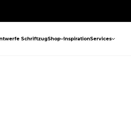
ntwerfe Schriftzug
Shop
Inspiration
Services
GEFUNDEN