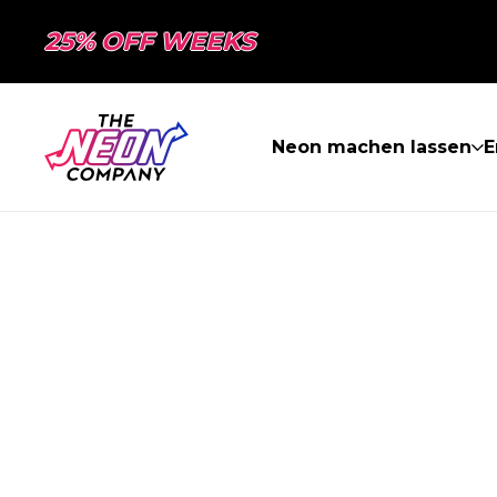
25% OFF WEEKS
Neon machen lassen
E
SEITE NICHT 