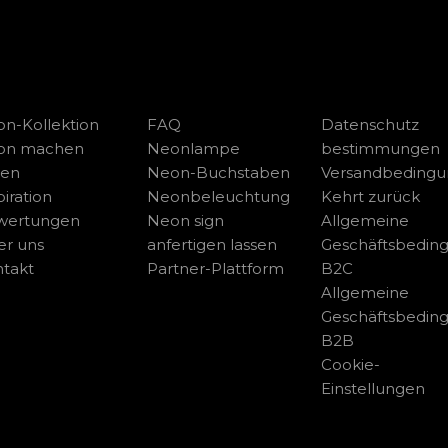
n-Kollektion
FAQ
Datenschutz
on machen
Neonlampe
bestimmungen
sen
Neon-Buchstaben
Versandbeding
piration
Neonbeleuchtung
Kehrt zurück
wertungen
Neon sign
Allgemeine
r uns
anfertigen lassen
Geschäftsbedin
takt
Partner-Plattform
B2C
Allgemeine
Geschäftsbedin
B2B
Cookie-
Einstellungen