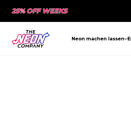
25% OFF WEEKS
Neon machen lassen
E
SEITE NICHT 