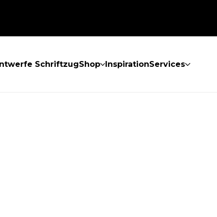
ntwerfe Schriftzug
Shop
Inspiration
Services
GEFUNDEN