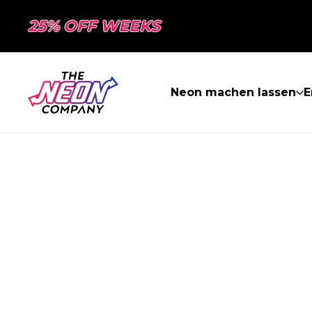
25% OFF WEEKS
Neon machen lassen
E
SEITE NICHT 