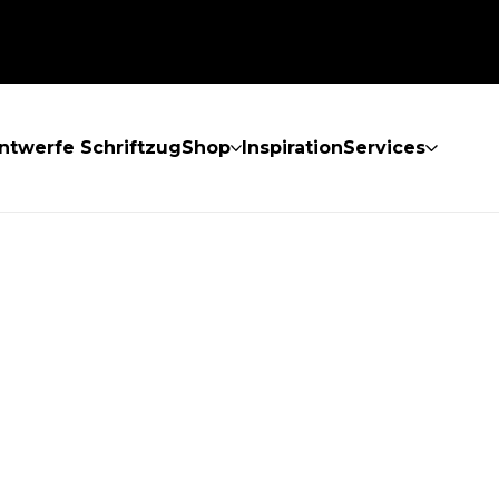
ntwerfe Schriftzug
Shop
Inspiration
Services
GEFUNDEN