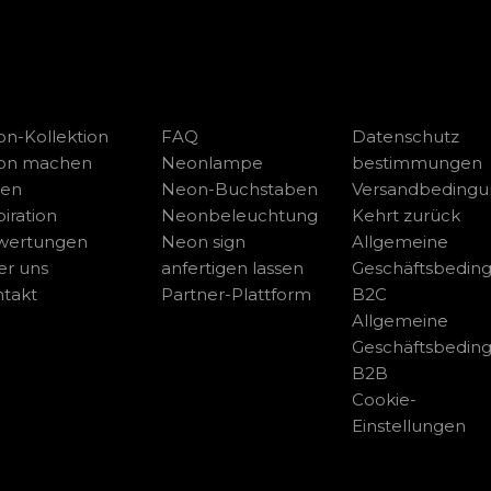
n-Kollektion
FAQ
Datenschutz
on machen
Neonlampe
bestimmungen
sen
Neon-Buchstaben
Versandbeding
piration
Neonbeleuchtung
Kehrt zurück
wertungen
Neon sign
Allgemeine
r uns
anfertigen lassen
Geschäftsbedin
takt
Partner-Plattform
B2C
Allgemeine
Geschäftsbedin
B2B
Cookie-
Einstellungen