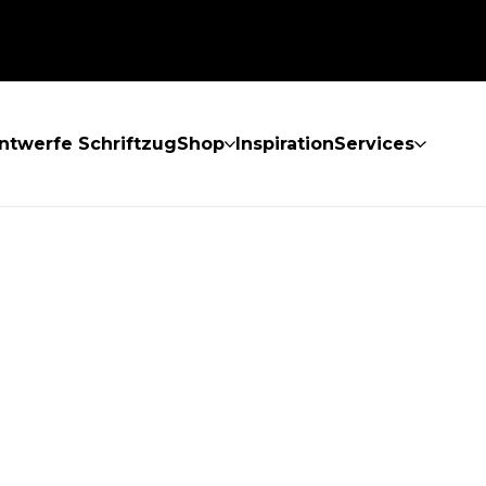
ntwerfe Schriftzug
Shop
Inspiration
Services
GEFUNDEN