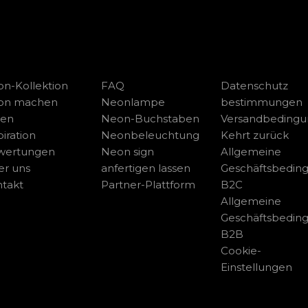
n-Kollektion
FAQ
Datenschutz
on machen
Neonlampe
bestimmungen
sen
Neon-Buchstaben
Versandbeding
piration
Neonbeleuchtung
Kehrt zurück
wertungen
Neon sign
Allgemeine
r uns
anfertigen lassen
Geschäftsbedin
takt
Partner-Plattform
B2C
Allgemeine
Geschäftsbedin
B2B
Cookie-
Einstellungen