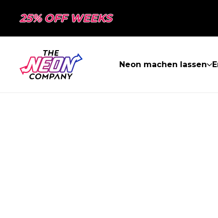
25% OFF WEEKS
Neon machen lassen
E
SEITE NICHT 