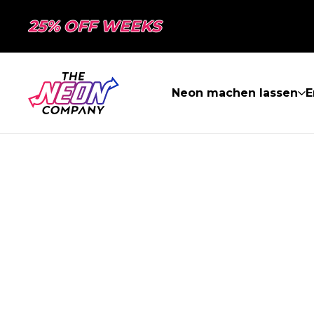
25% OFF WEEKS
Neon machen lassen
E
SEITE NICHT 