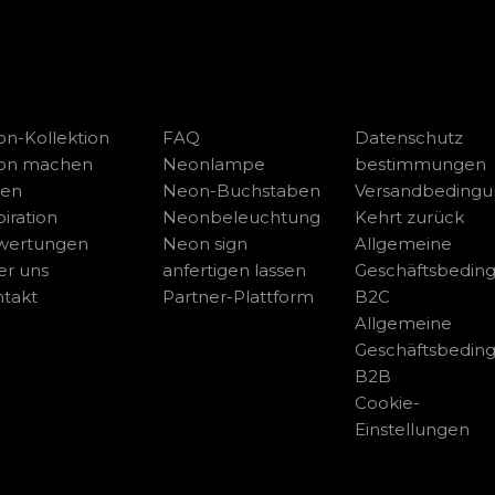
n-Kollektion
FAQ
Datenschutz
on machen
Neonlampe
bestimmungen
sen
Neon-Buchstaben
Versandbeding
piration
Neonbeleuchtung
Kehrt zurück
wertungen
Neon sign
Allgemeine
r uns
anfertigen lassen
Geschäftsbedin
takt
Partner-Plattform
B2C
Allgemeine
Geschäftsbedin
B2B
Cookie-
Einstellungen