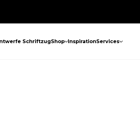
ntwerfe Schriftzug
Shop
Inspiration
Services
GEFUNDEN