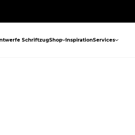
ntwerfe Schriftzug
Shop
Inspiration
Services
GEFUNDEN