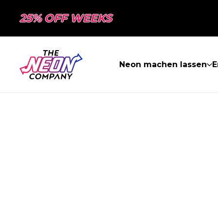
25% OFF WEEKS
Neon machen lassen
E
SEITE NICHT 