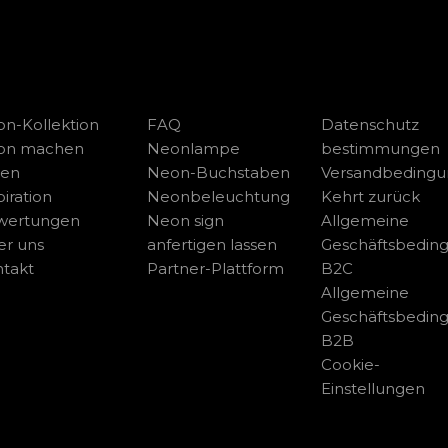
n-Kollektion
FAQ
Datenschutz
on machen
Neonlampe
bestimmungen
sen
Neon-Buchstaben
Versandbeding
piration
Neonbeleuchtung
Kehrt zurück
wertungen
Neon sign
Allgemeine
r uns
anfertigen lassen
Geschäftsbedin
takt
Partner-Plattform
B2C
Allgemeine
Geschäftsbedin
B2B
Cookie-
Einstellungen