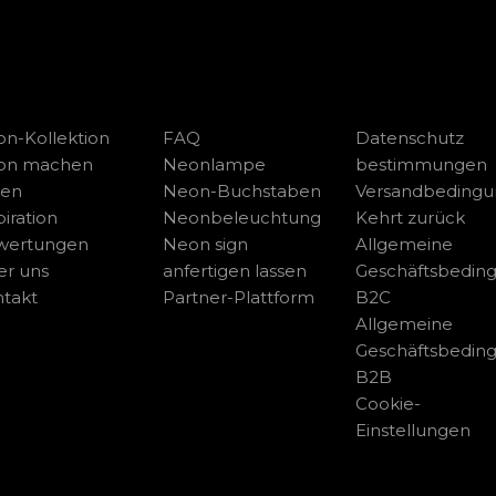
n-Kollektion
FAQ
Datenschutz
on machen
Neonlampe
bestimmungen
sen
Neon-Buchstaben
Versandbeding
piration
Neonbeleuchtung
Kehrt zurück
wertungen
Neon sign
Allgemeine
r uns
anfertigen lassen
Geschäftsbedin
takt
Partner-Plattform
B2C
Allgemeine
Geschäftsbedin
B2B
Cookie-
Einstellungen