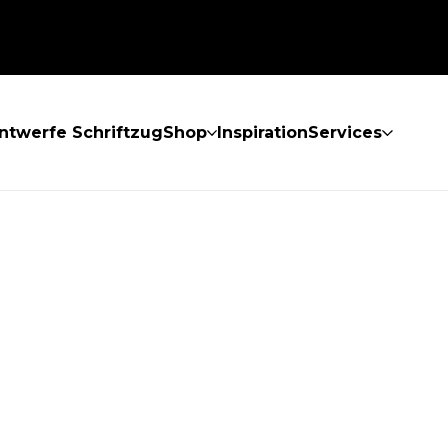
ntwerfe Schriftzug
Shop
Inspiration
Services
GEFUNDEN