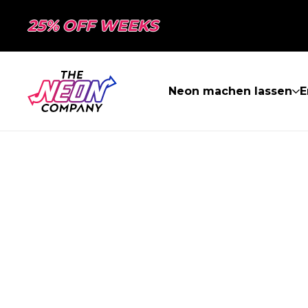
25% OFF WEEKS
Neon machen lassen
E
SEITE NICHT 