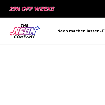
25% OFF WEEKS
Neon machen lassen
E
SEITE NICHT 