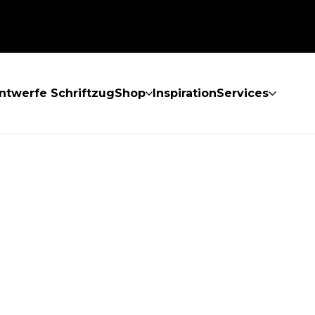
ntwerfe Schriftzug
Shop
Inspiration
Services
GEFUNDEN