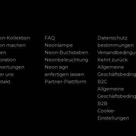
n-Kollektion
FAQ
Datenschutz
on machen
Neonlampe
bestimmungen
sen
Neon-Buchstaben
Versandbeding
piration
Neonbeleuchtung
Kehrt zurück
wertungen
Neon sign
Allgemeine
r uns
anfertigen lassen
Geschäftsbedin
takt
Partner-Plattform
B2C
Allgemeine
Geschäftsbedin
B2B
Cookie-
Einstellungen