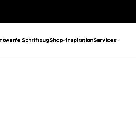
ntwerfe Schriftzug
Shop
Inspiration
Services
GEFUNDEN