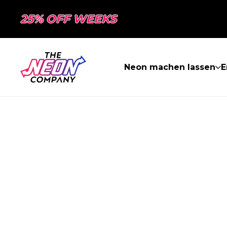
25% OFF WEEKS
Neon machen lassen
E
SEITE NICHT 