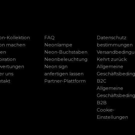
n-Kollektion
FAQ
Datenschutz
on machen
Neonlampe
bestimmungen
sen
Neon-Buchstaben
Versandbeding
piration
Neonbeleuchtung
Kehrt zurück
wertungen
Neon sign
Allgemeine
r uns
anfertigen lassen
Geschäftsbedin
takt
Partner-Plattform
B2C
Allgemeine
Geschäftsbedin
B2B
Cookie-
Einstellungen