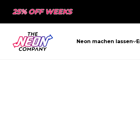
25% OFF WEEKS
Neon machen lassen
E
SEITE NICHT 