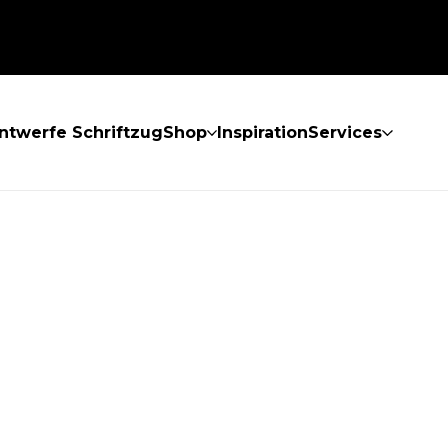
ntwerfe Schriftzug
Shop
Inspiration
Services
GEFUNDEN