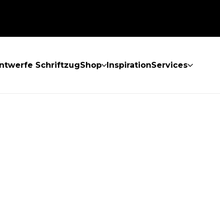
ntwerfe Schriftzug
Shop
Inspiration
Services
GEFUNDEN