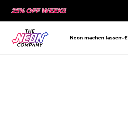
25% OFF WEEKS
Neon machen lassen
E
SEITE NICHT 