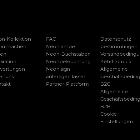
n-Kollektion
FAQ
Datenschutz
on machen
Neonlampe
bestimmungen
sen
Neon-Buchstaben
Versandbeding
piration
Neonbeleuchtung
Kehrt zurück
wertungen
Neon sign
Allgemeine
r uns
anfertigen lassen
Geschäftsbedin
takt
Partner-Plattform
B2C
Allgemeine
Geschäftsbedin
B2B
Cookie-
Einstellungen