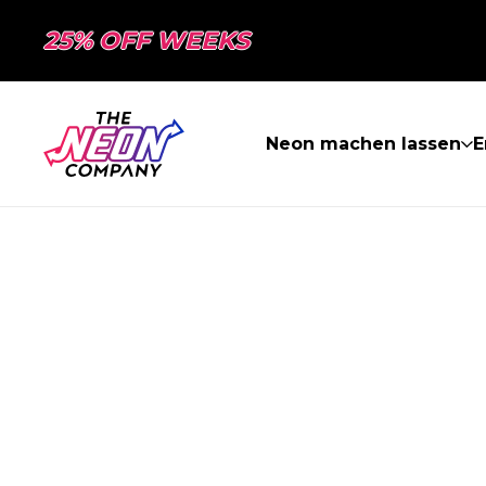
25% OFF WEEKS
Neon machen lassen
E
SEITE NICHT 