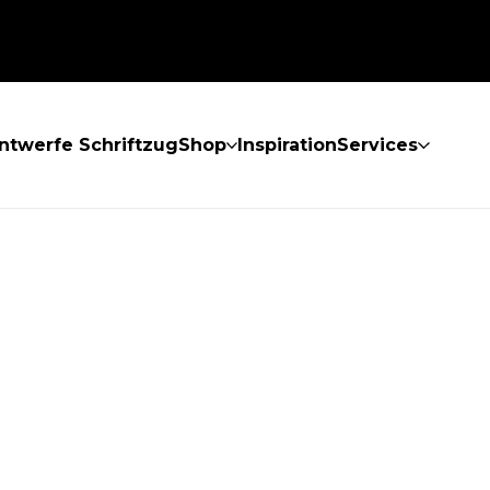
ntwerfe Schriftzug
Shop
Inspiration
Services
GEFUNDEN