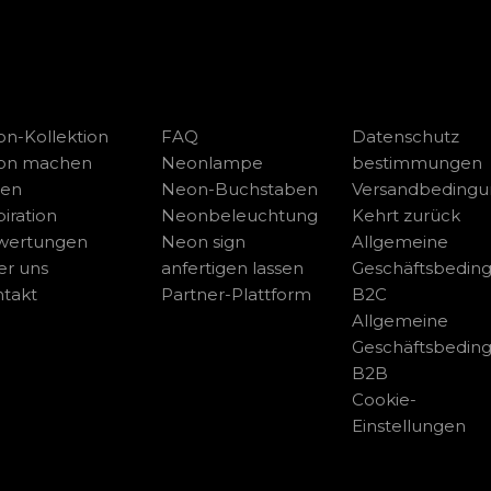
n-Kollektion
FAQ
Datenschutz
on machen
Neonlampe
bestimmungen
sen
Neon-Buchstaben
Versandbeding
piration
Neonbeleuchtung
Kehrt zurück
wertungen
Neon sign
Allgemeine
r uns
anfertigen lassen
Geschäftsbedin
takt
Partner-Plattform
B2C
Allgemeine
Geschäftsbedin
B2B
Cookie-
Einstellungen