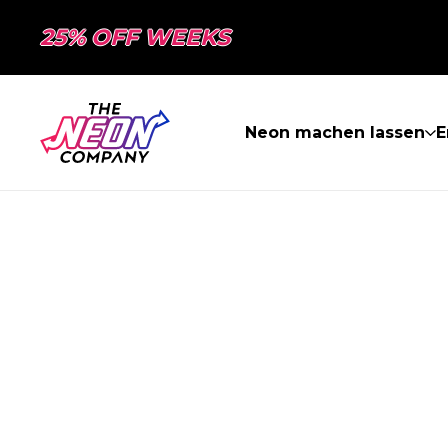
25% OFF WEEKS
Neon machen lassen
E
SEITE NICHT 