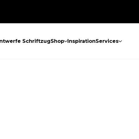
ntwerfe Schriftzug
Shop
Inspiration
Services
GEFUNDEN