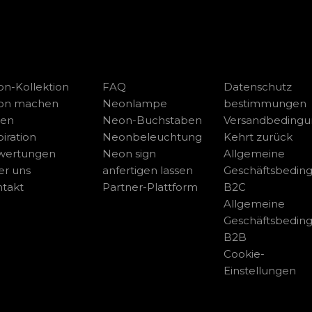
n-Kollektion
FAQ
Datenschutz
on machen
Neonlampe
bestimmungen
sen
Neon-Buchstaben
Versandbeding
piration
Neonbeleuchtung
Kehrt zurück
wertungen
Neon sign
Allgemeine
r uns
anfertigen lassen
Geschäftsbedin
takt
Partner-Plattform
B2C
Allgemeine
Geschäftsbedin
B2B
Cookie-
Einstellungen