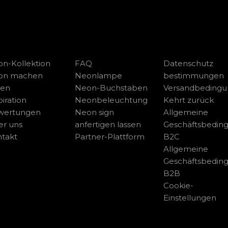
n-Kollektion
FAQ
Datenschutz
on machen
Neonlampe
bestimmungen
sen
Neon-Buchstaben
Versandbeding
piration
Neonbeleuchtung
Kehrt zurück
wertungen
Neon sign
Allgemeine
r uns
anfertigen lassen
Geschäftsbedin
takt
Partner-Plattform
B2C
Allgemeine
Geschäftsbedin
B2B
Cookie-
Einstellungen