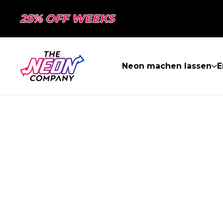
25% OFF WEEKS
Neon machen lassen
E
SEITE NICHT 