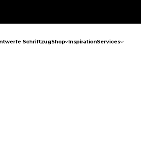
ntwerfe Schriftzug
Shop
Inspiration
Services
GEFUNDEN