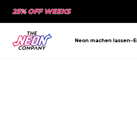
25% OFF WEEKS
Neon machen lassen
E
SEITE NICHT 