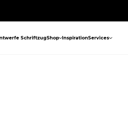
ntwerfe Schriftzug
Shop
Inspiration
Services
GEFUNDEN