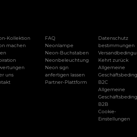
n-Kollektion
FAQ
Datenschutz
on machen
Neonlampe
bestimmungen
sen
Neon-Buchstaben
Versandbeding
piration
Neonbeleuchtung
Kehrt zurück
wertungen
Neon sign
Allgemeine
r uns
anfertigen lassen
Geschäftsbedin
takt
Partner-Plattform
B2C
Allgemeine
Geschäftsbedin
B2B
Cookie-
Einstellungen