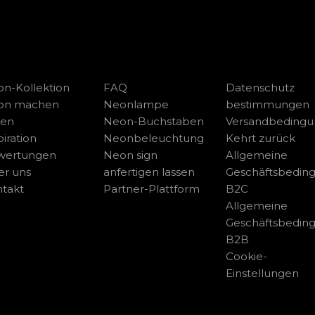
n-Kollektion
FAQ
Datenschutz
on machen
Neonlampe
bestimmungen
sen
Neon-Buchstaben
Versandbeding
piration
Neonbeleuchtung
Kehrt zurück
wertungen
Neon sign
Allgemeine
r uns
anfertigen lassen
Geschäftsbedin
takt
Partner-Plattform
B2C
Allgemeine
Geschäftsbedin
B2B
Cookie-
Einstellungen