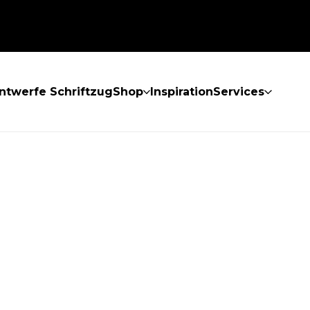
ntwerfe Schriftzug
Shop
Inspiration
Services
GEFUNDEN