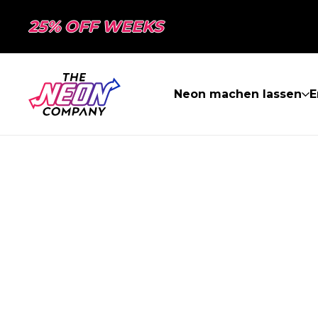
25% OFF WEEKS
Neon machen lassen
E
SEITE NICHT 