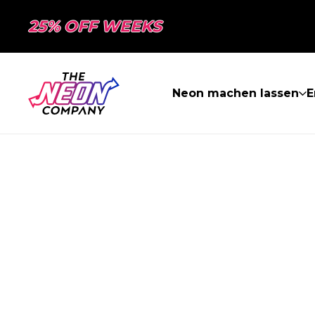
25% OFF WEEKS
Neon machen lassen
E
SEITE NICHT 