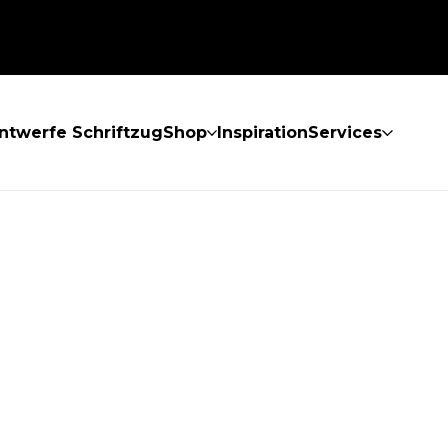
ntwerfe Schriftzug
Shop
Inspiration
Services
GEFUNDEN