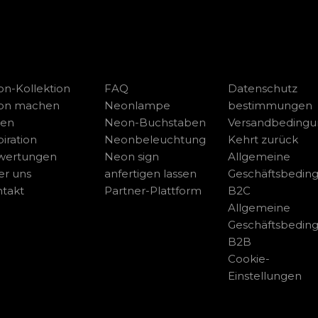
n-Kollektion
FAQ
Datenschutz
on machen
Neonlampe
bestimmungen
sen
Neon-Buchstaben
Versandbeding
piration
Neonbeleuchtung
Kehrt zurück
wertungen
Neon sign
Allgemeine
r uns
anfertigen lassen
Geschäftsbedin
takt
Partner-Plattform
B2C
Allgemeine
Geschäftsbedin
B2B
Cookie-
Einstellungen