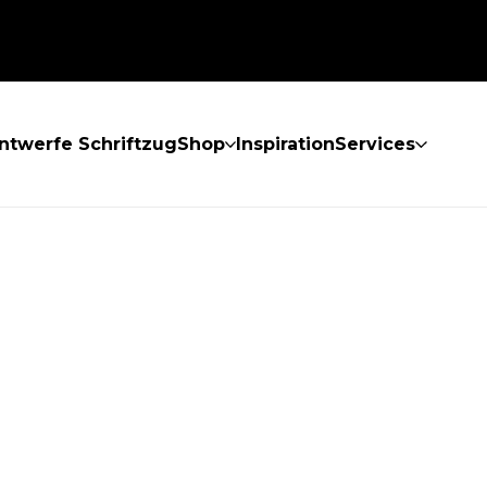
ntwerfe Schriftzug
Shop
Inspiration
Services
GEFUNDEN