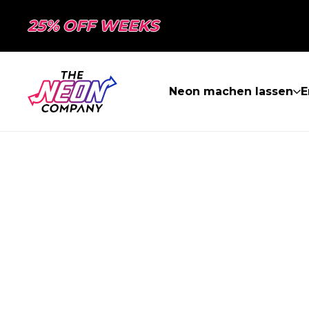
25% OFF WEEKS
Neon machen lassen
E
SEITE NICHT 