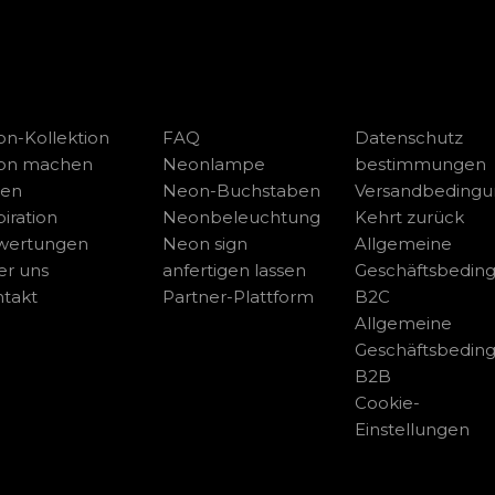
n-Kollektion
FAQ
Datenschutz
on machen
Neonlampe
bestimmungen
sen
Neon-Buchstaben
Versandbeding
piration
Neonbeleuchtung
Kehrt zurück
wertungen
Neon sign
Allgemeine
r uns
anfertigen lassen
Geschäftsbedin
takt
Partner-Plattform
B2C
Allgemeine
Geschäftsbedin
B2B
Cookie-
Einstellungen