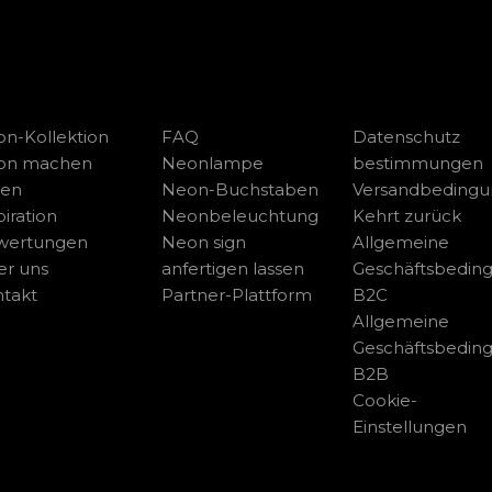
n-Kollektion
FAQ
Datenschutz
on machen
Neonlampe
bestimmungen
sen
Neon-Buchstaben
Versandbeding
piration
Neonbeleuchtung
Kehrt zurück
wertungen
Neon sign
Allgemeine
r uns
anfertigen lassen
Geschäftsbedin
takt
Partner-Plattform
B2C
Allgemeine
Geschäftsbedin
B2B
Cookie-
Einstellungen