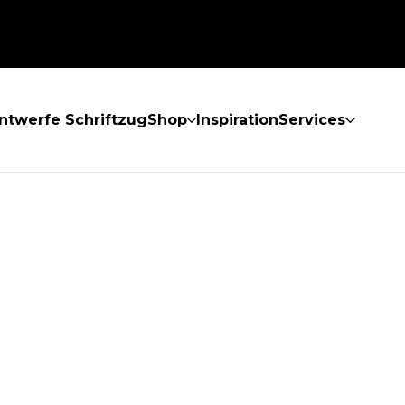
ntwerfe Schriftzug
Shop
Inspiration
Services
GEFUNDEN