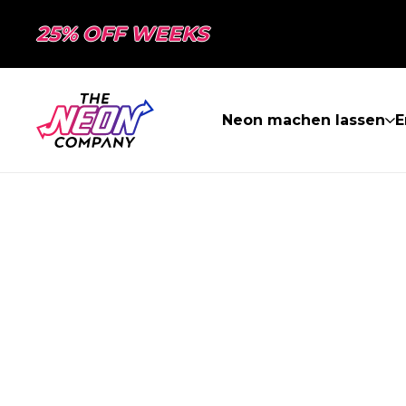
25% OFF WEEKS
Neon machen lassen
E
SEITE NICHT 