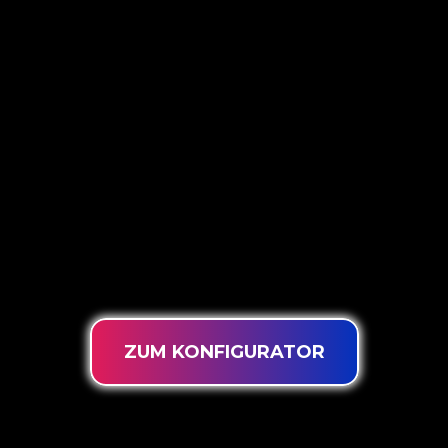
5 VERSCHIEDENE
OPTIONEN
The Neon Company ist ein Spezialist für die
Entwicklung, das Design und die Produktion von
PowerLEDs™ Neon Signing. Mit unserer
innovativen ‘PowerLEDs™’-
Beleuchtungstechnologie erhalten Sie garantiert
die leistungsstärksten dimmbaren LEDs, eine
extra lange Lebensdauer und die Eignung für
eine intensive Nutzung rund um die Uhr.
ZUM KONFIGURATOR