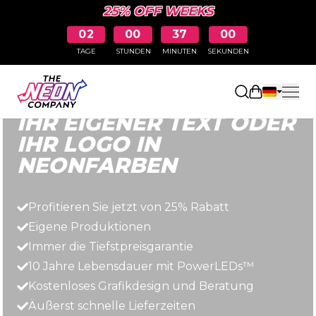
25% OFF WEEKS
02
00
36
59
TAGE
STUNDEN
MINUTEN
SEKUNDEN
Schnell, einfach und erschwinglich
Einkaufswa
IHR EIGENER TEXT ODER
IHR LOGO IN
NEONFARBEN
Profitieren Sie jetzt von 25% Rabatt
Eigene Produktionen
Immer die Tiefstpreisgarantie
10 Jahre Lebensdauer mit PowerLEDs™
Kostenloses Grafikdesign und Beratung
Äußerst schnelle Lieferzeiten