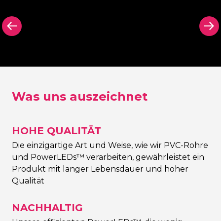
sche
Rückwand in
Ausgeschni
 hinter
Schwarz (oder Farbe
Rückenschil
schild
Ihrer Wahl)
Kontur Neo
Was uns auszeichnet
HOHE QUALITÄT
Die einzigartige Art und Weise, wie wir PVC-Rohre
und PowerLEDs™ verarbeiten, gewährleistet ein
Produkt mit langer Lebensdauer und hoher
Qualität
NACHHALTIG