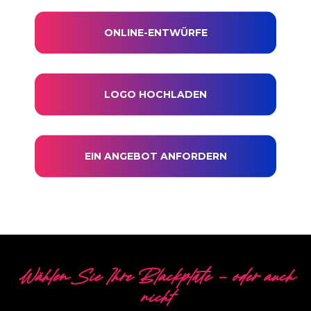
ONLINE-ENTWÜRFE
LOGO HOCHLADEN
EIN ANGEBOT ANFORDERN
Wählen Sie Ihre Blackplate - oder auch
nicht