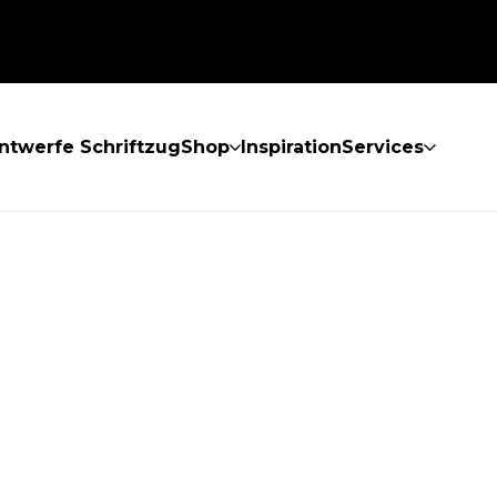
ntwerfe Schriftzug
Shop
Inspiration
Services
GEFUNDEN