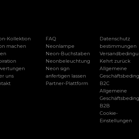
n-Kollektion
FAQ
Datenschutz
on machen
Neonlampe
bestimmungen
sen
Neon-Buchstaben
Versandbeding
piration
Neonbeleuchtung
Kehrt zurück
wertungen
Neon sign
Allgemeine
r uns
anfertigen lassen
Geschäftsbedin
takt
Partner-Plattform
B2C
Allgemeine
Geschäftsbedin
B2B
Cookie-
Einstellungen