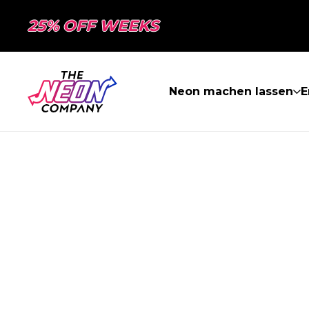
25% OFF WEEKS
Neon machen lassen
E
SEITE NICHT 