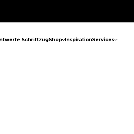
ntwerfe Schriftzug
Shop
Inspiration
Services
GEFUNDEN