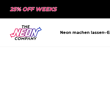
25% OFF WEEKS
Neon machen lassen
E
SEITE NICHT 