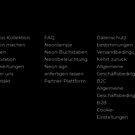
n-Kollektion
FAQ
Datenschutz
on machen
Neonlampe
bestimmungen
sen
Neon-Buchstaben
Versandbeding
piration
Neonbeleuchtung
Kehrt zurück
wertungen
Neon sign
Allgemeine
r uns
anfertigen lassen
Geschäftsbedin
takt
Partner-Plattform
B2C
Allgemeine
Geschäftsbedin
B2B
Cookie-
Einstellungen