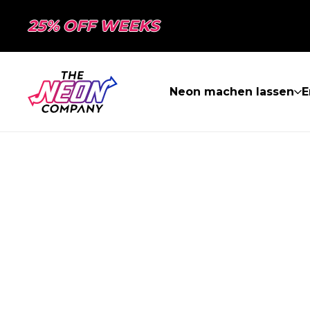
25% OFF WEEKS
Neon machen lassen
E
SEITE NICHT 