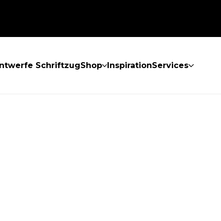
ntwerfe Schriftzug
Shop
Inspiration
Services
GEFUNDEN