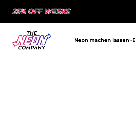
25% OFF WEEKS
Neon machen lassen
E
SEITE NICHT 