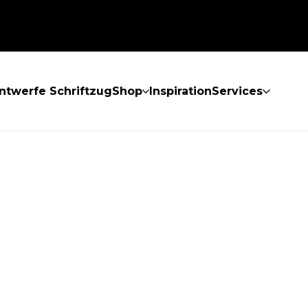
ntwerfe Schriftzug
Shop
Inspiration
Services
GEFUNDEN