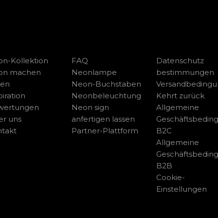
n-Kollektion
FAQ
Datenschutz
on machen
Neonlampe
bestimmungen
sen
Neon-Buchstaben
Versandbeding
piration
Neonbeleuchtung
Kehrt zurück
wertungen
Neon sign
Allgemeine
r uns
anfertigen lassen
Geschäftsbedin
takt
Partner-Plattform
B2C
Allgemeine
Geschäftsbedin
B2B
Cookie-
Einstellungen