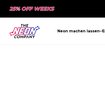
25% OFF WEEKS
Neon machen lassen
E
SEITE NICHT 