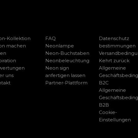
n-Kollektion
FAQ
Datenschutz
on machen
Neonlampe
bestimmungen
sen
Neon-Buchstaben
Versandbeding
piration
Neonbeleuchtung
Kehrt zurück
wertungen
Neon sign
Allgemeine
r uns
anfertigen lassen
Geschäftsbedin
takt
Partner-Plattform
B2C
Allgemeine
Geschäftsbedin
B2B
Cookie-
Einstellungen