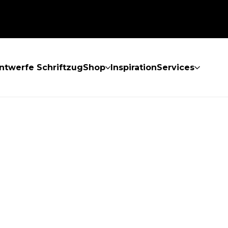
ntwerfe Schriftzug
Shop
Inspiration
Services
GEFUNDEN