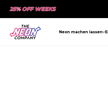
25% OFF WEEKS
Neon machen lassen
E
SEITE NICHT 