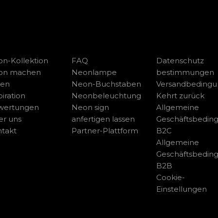
n-Kollektion
FAQ
Datenschutz
on machen
Neonlampe
bestimmungen
sen
Neon-Buchstaben
Versandbeding
piration
Neonbeleuchtung
Kehrt zurück
wertungen
Neon sign
Allgemeine
r uns
anfertigen lassen
Geschäftsbedin
takt
Partner-Plattform
B2C
Allgemeine
Geschäftsbedin
B2B
Cookie-
Einstellungen