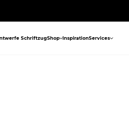
ntwerfe Schriftzug
Shop
Inspiration
Services
GEFUNDEN