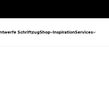
ntwerfe Schriftzug
Shop
Inspiration
Services
GEFUNDEN