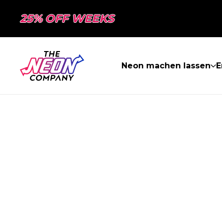
25% OFF WEEKS
Neon machen lassen
E
SEITE NICHT 