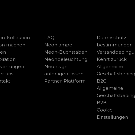
n-Kollektion
FAQ
Datenschutz
on machen
Neonlampe
bestimmungen
sen
Neon-Buchstaben
Versandbeding
piration
Neonbeleuchtung
Kehrt zurück
wertungen
Neon sign
Allgemeine
r uns
anfertigen lassen
Geschäftsbedin
takt
Partner-Plattform
B2C
Allgemeine
Geschäftsbedin
B2B
Cookie-
Einstellungen