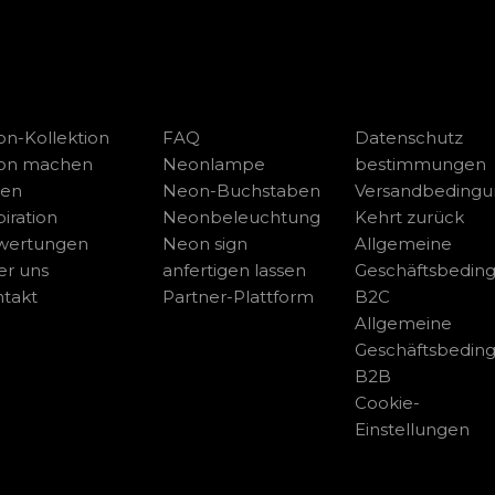
n-Kollektion
FAQ
Datenschutz
on machen
Neonlampe
bestimmungen
sen
Neon-Buchstaben
Versandbeding
piration
Neonbeleuchtung
Kehrt zurück
wertungen
Neon sign
Allgemeine
r uns
anfertigen lassen
Geschäftsbedin
takt
Partner-Plattform
B2C
Allgemeine
Geschäftsbedin
B2B
Cookie-
Einstellungen