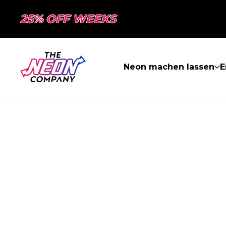
25% OFF WEEKS
Neon machen lassen
E
SEITE NICHT 