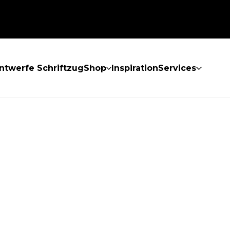
ntwerfe Schriftzug
Shop
Inspiration
Services
GEFUNDEN