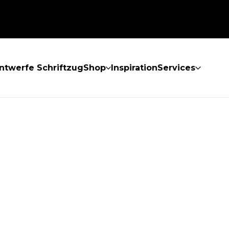
ntwerfe Schriftzug
Shop
Inspiration
Services
GEFUNDEN