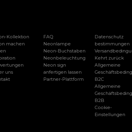
n-Kollektion
FAQ
Datenschutz
on machen
Neonlampe
bestimmungen
sen
Neon-Buchstaben
Versandbeding
piration
Neonbeleuchtung
Kehrt zurück
wertungen
Neon sign
Allgemeine
r uns
anfertigen lassen
Geschäftsbedin
takt
Partner-Plattform
B2C
Allgemeine
Geschäftsbedin
B2B
Cookie-
Einstellungen