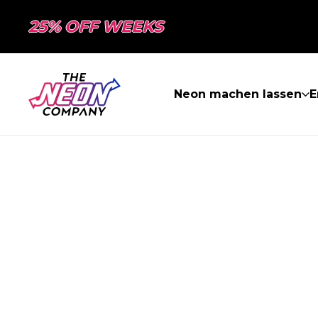
25% OFF WEEKS
Neon machen lassen
E
SEITE NICHT 