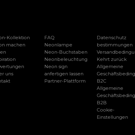
n-Kollektion
FAQ
Datenschutz
on machen
Neonlampe
bestimmungen
sen
Neon-Buchstaben
Versandbeding
piration
Neonbeleuchtung
Kehrt zurück
wertungen
Neon sign
Allgemeine
r uns
anfertigen lassen
Geschäftsbedin
takt
Partner-Plattform
B2C
Allgemeine
Geschäftsbedin
B2B
Cookie-
Einstellungen