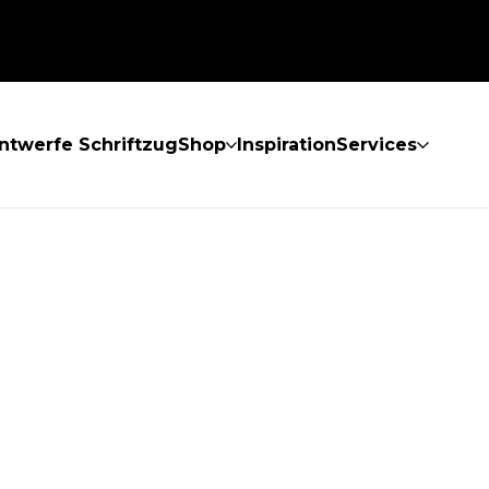
ntwerfe Schriftzug
Shop
Inspiration
Services
GEFUNDEN