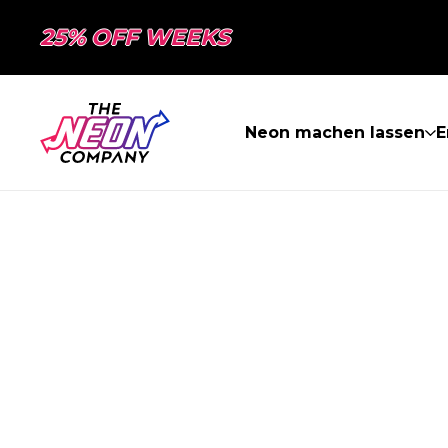
25% OFF WEEKS
Neon machen lassen
E
SEITE NICHT 