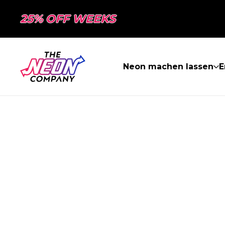
25% OFF WEEKS
Neon machen lassen
E
SEITE NICHT 