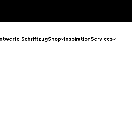
ntwerfe Schriftzug
Shop
Inspiration
Services
GEFUNDEN