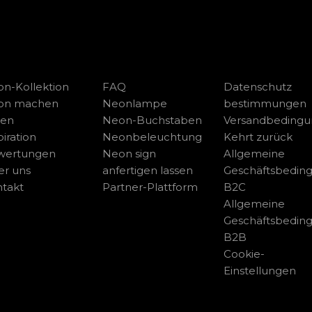
n-Kollektion
FAQ
Datenschutz
on machen
Neonlampe
bestimmungen
sen
Neon-Buchstaben
Versandbeding
piration
Neonbeleuchtung
Kehrt zurück
wertungen
Neon sign
Allgemeine
r uns
anfertigen lassen
Geschäftsbedin
takt
Partner-Plattform
B2C
Allgemeine
Geschäftsbedin
B2B
Cookie-
Einstellungen